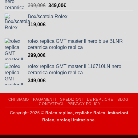
Valutato
399,00
€
349,00
€
5.00
su 5
Box/scatola Rolex
119,00
€
rolex replica GMT master II nero blue BLNR
ceramica orologio replica
299,00
€
rolex replica GMT master II 116710LN nero
ceramica orologio replica
349,00
€
CHI SIAMO
PAGAMENTI
SPEDIZIONI
LE REPLICHE
BLOG
CONTATTACI
PRIVACY POLICY
Copyright 2026 ©
Rolex replica, repliche Rolex, imitazioni
Rolex, orologi imitazione.