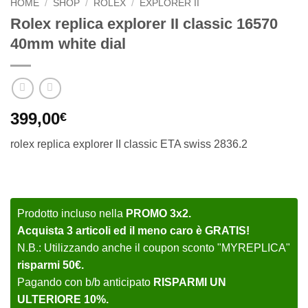
HOME
/
SHOP
/
ROLEX
/
EXPLORER II
Rolex replica explorer II classic 16570
40mm white dial
399,00
€
rolex replica explorer II classic ETA swiss 2836.2
Prodotto incluso nella
PROMO 3x2.
Acquista 3 articoli ed il meno caro è GRATIS!
N.B.: Utilizzando anche il coupon sconto "MYREPLICA"
risparmi 50€.
Pagando con b/b anticipato
RISPARMI UN
ULTERIORE 10%.