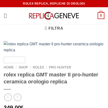
ROLEX REPLICA, REPLICHE DI OROLOGI
0
FILTRA
HOME
/
SHOP
/
ROLEX
/
PRO HUNTER
rolex replica GMT master II pro-hunter
ceramica orologio replica
349,00
€