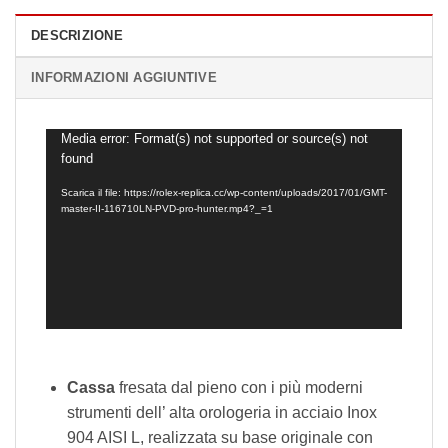
DESCRIZIONE
INFORMAZIONI AGGIUNTIVE
Media error: Format(s) not supported or source(s) not
Video
found
Player
Scarica il file: https://rolex-replica.cc/wp-content/uploads/2017/01/GMT-
master-II-116710LN-PVD-pro-hunter.mp4?_=1
Cassa
fresata dal pieno con i più moderni
strumenti dell’ alta orologeria in acciaio Inox
904 AISI L, realizzata su base originale con