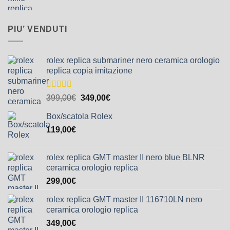
PIU’ VENDUTI
rolex replica submariner nero ceramica orologio
replica copia imitazione
Valutato
399,00
€
349,00
€
5.00
su 5
Box/scatola Rolex
119,00
€
rolex replica GMT master II nero blue BLNR
ceramica orologio replica
299,00
€
rolex replica GMT master II 116710LN nero
ceramica orologio replica
349,00
€