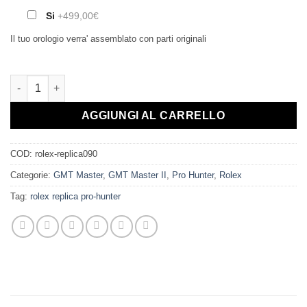
Si
+499,00€
Il tuo orologio verra' assemblato con parti originali
AGGIUNGI AL CARRELLO
COD:
rolex-replica090
Categorie:
GMT Master
,
GMT Master II
,
Pro Hunter
,
Rolex
Tag:
rolex replica pro-hunter