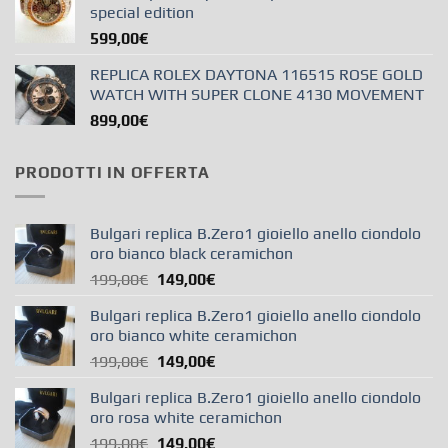
special edition
599,00
€
REPLICA ROLEX DAYTONA 116515 ROSE GOLD
WATCH WITH SUPER CLONE 4130 MOVEMENT
899,00
€
PRODOTTI IN OFFERTA
Bulgari replica B.Zero1 gioiello anello ciondolo
oro bianco black ceramichon
199,00
€
149,00
€
Bulgari replica B.Zero1 gioiello anello ciondolo
oro bianco white ceramichon
199,00
€
149,00
€
Bulgari replica B.Zero1 gioiello anello ciondolo
oro rosa white ceramichon
199,00
€
149,00
€