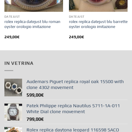
DATEJUST
DATEJUST
rolex replica datejust blu roman
rolex replica datejust blu barrette
oyster orologio imitazione
oyster orologio imitazione
249,00
€
249,00
€
IN VETRINA
Audemars Piguet replica royal oak 15500 with
clone 4302 movement
599,00
€
Patek Philippe replica Nautilus 5711-1A-011
White Dial clone movement
799,00
€
Rolex replica daytona leopard 116598 SACO