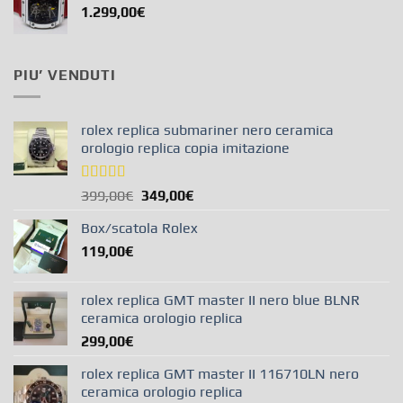
1.299,00
€
PIU’ VENDUTI
rolex replica submariner nero ceramica
orologio replica copia imitazione
Valutato
399,00
€
349,00
€
5.00
su 5
Box/scatola Rolex
119,00
€
rolex replica GMT master II nero blue BLNR
ceramica orologio replica
299,00
€
rolex replica GMT master II 116710LN nero
ceramica orologio replica