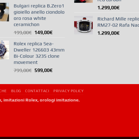
Bulgari replica B.Zero1
1.299,00
€
gioiello anello ciondolo
oro rosa white
Richard Mille repli
ceramichon
RM27-02 Rafa Na
199,00
€
149,00
€
1.299,00
€
Rolex replica Sea-
Dweller 126603 43mm
Bi-Colour 3235 clone
movement
799,00
€
599,00
€
ICHE
BLOG
CONTATTACI
PRIVACY POLICY
x, imitazioni Rolex, orologi imitazione.