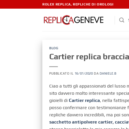
ROLEX REPLICA, REPLICHE DI OROLOGI
BLOG
Cartier replica bracci
PUBBLICATO IL
16/01/2020
DA
DANIELE.B
Ciao a tutti gli appassionati del luss
sito davvero molto interessante speciali
gioielli di
Cartier replica
, nella fattis
posso confermare con testimonianze fot
repliche davvero incredibili, ma poi so
sacchetto antipolvere cartier, cacciav