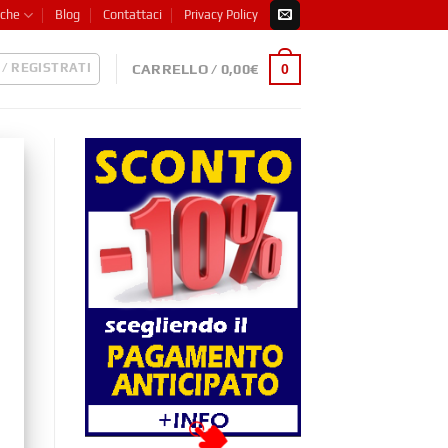
iche
Blog
Contattaci
Privacy Policy
 / REGISTRATI
0
CARRELLO /
0,00
€