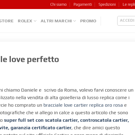
Chi siamo
Pagamenti
Spedizioni
Le repl
ACCEDI
STORE
ROLEX
ALTRI MARCHI
PROMO
ale love perfetto
o mi chiamo Daniele e scrivo da Roma, volevo farvi conoscere un
zzato nella vendita di alta gioielleria di lusso replica come i
pecie ho comprato un
bracciale love cartier replica oro rosa
e
ografiche che vi allego in calce a questo articolo che sono
no
super full set con scatola cartier, controscatola cartier,
ite, garanzia certificato cartier
, che dire amici questo