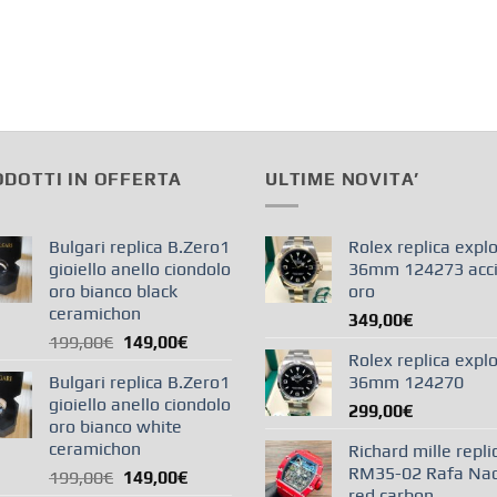
DOTTI IN OFFERTA
ULTIME NOVITA’
Bulgari replica B.Zero1
Rolex replica explo
gioiello anello ciondolo
36mm 124273 acci
oro bianco black
oro
ceramichon
349,00
€
199,00
€
149,00
€
Rolex replica explo
Bulgari replica B.Zero1
36mm 124270
gioiello anello ciondolo
299,00
€
oro bianco white
ceramichon
Richard mille repli
RM35-02 Rafa Na
199,00
€
149,00
€
red carbon