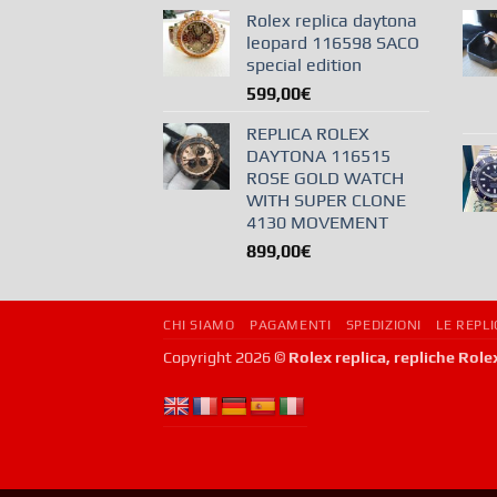
Rolex replica daytona
leopard 116598 SACO
special edition
599,00
€
REPLICA ROLEX
DAYTONA 116515
ROSE GOLD WATCH
WITH SUPER CLONE
4130 MOVEMENT
899,00
€
CHI SIAMO
PAGAMENTI
SPEDIZIONI
LE REPL
Copyright 2026 ©
Rolex replica, repliche Role