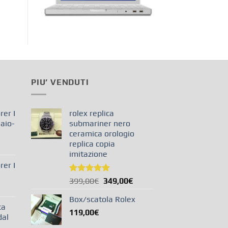
PIU’ VENDUTI
rer I
rolex replica
aio-
submariner nero
ceramica orologio
replica copia
imitazione
rer I
Valutato
399,00
€
349,00
€
5.00
su 5
Box/scatola Rolex
ca
119,00
€
dal