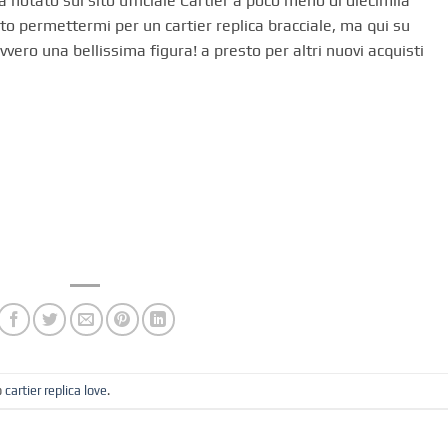
a notato sul sito ufficiale Cartier a poco meno di diecimila
to permettermi per un cartier replica bracciale, ma qui su
vero una bellissima figura! a presto per altri nuovi acquisti
o
cartier replica love
.