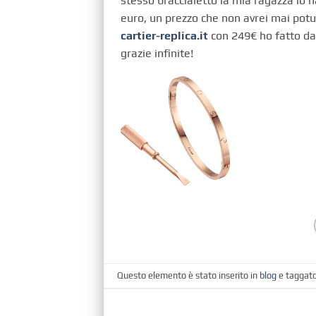
stesso braccialetto la mia ragazza lo h
euro, un prezzo che non avrei mai potu
cartier-replica.it
con 249€ ho fatto dav
grazie infinite!
Questo elemento è stato inserito in
blog
e taggat